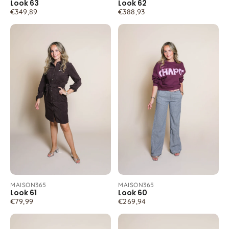
Look 63
Look 62
€349,89
€388,93
MAISON365
MAISON365
Look 61
Look 60
€79,99
€269,94