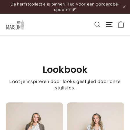
De herfstcollectie is binnen! Tijd voor een garderobe-
update? 🍂
""
Wi
Lookbook
Laat je inspireren door looks gestyled door onze
stylistes.