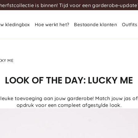
herfstcollectie is binnen! Tijd voor een garderobe-update
uw kledingbox
Hoe werkt het?
Bestaande klanten
Outfits
CKY ME
LOOK OF THE DAY: LUCKY ME
n leuke toevoeging aan jouw garderobe! Match jouw jas of
opdruk voor een compleet afgestylde look.