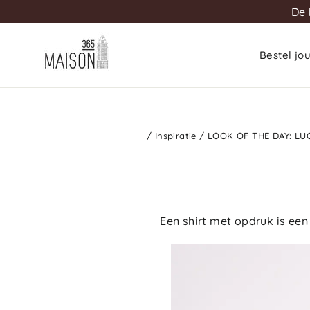
De 
Bestel jo
/
Inspiratie
/
LOOK OF THE DAY: LU
Een shirt met opdruk is ee